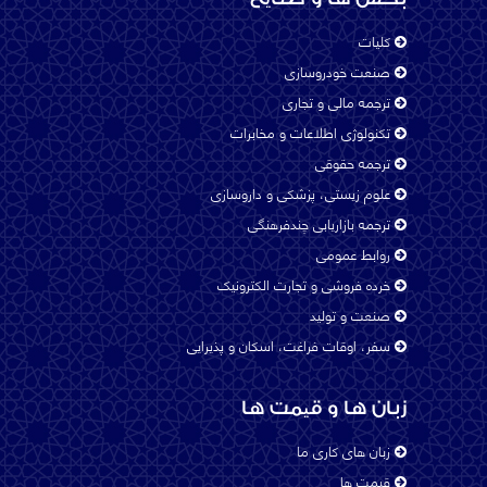
كليات
French - France
صنعت خودروسازی
ترجمه مالی و تجاری
تکنولوژی اطلاعات و مخابرات
German
ترجمه حقوقی
علوم زیستی، پزشکی و داروسازی
Hindi
ترجمه بازاریابی چندفرهنگی
روابط عمومی
خرده فروشی و تجارت الکترونیک
Italian
صنعت و تولید
سفر، اوقات فراغت، اسکان و پذیرایی
Japanese
زبان ها و قیمت ها
زبان های کاری ما
Kurdish
قیمت ها