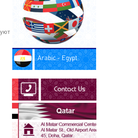
вуют
Arabic - Egypt
Arabic - Iraq
Arabic - Kuwait
Arabic - Libya