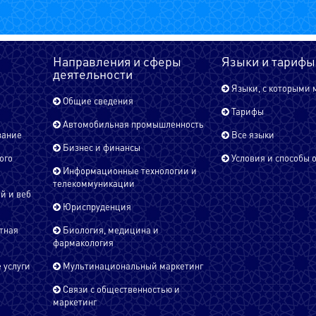
Направления и сферы
Языки и тарифы
деятельности
Языки, с которыми 
Общие сведения
Тарифы
Автомобильная промышленность
вание
Все языки
Бизнес и финансы
ого
Условия и способы 
Информационные технологии и
телекоммуникации
й и веб
Юриспруденция
тная
Биология, медицина и
фармакология
 услуги
Мультинациональный маркетинг
Связи с общественностью и
маркетинг