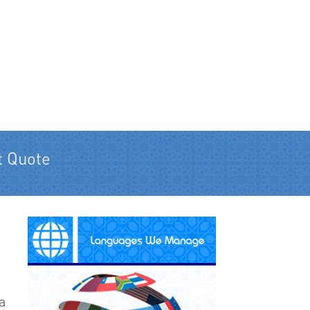
t Quote
а