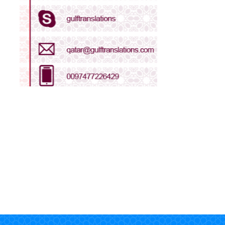
Arabic - Oman
Arabic - Qatar
Arabic - Saudi Arabia
Arabic - UAE
Bengali