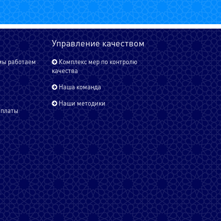
Chinese
Управление качеством
Dari
мы работаем
Комплекс мер по контролю
качества
Наша команда
English - UK
Наши методики
оплаты
English - USA
Farsi (Persain)
French - Canada